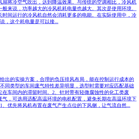
风扇将冷空气吹出，达到降温效果。与传统的空调相比，冷风机
一般来说，功率越大的冷风机耗电量也越大。其次是使用环境。
长时间运行的冷风机自然会消耗更多的电能。在实际使用中，冷
，这个耗电量是可以接...
家给出的实操方案，合理的负压排风布局，能在控制运行成本的
不同类型的车间废气特性差异明显，选型时需要对应匹配基础
尘在车间内的滞留时间。2、针对带有轻微腐蚀性的化工类废
废气，可选用适配高温环境的电机配置，避免长期在高温环境下
、优先将风机布置在废气产生点位的下风侧，让气流自然...