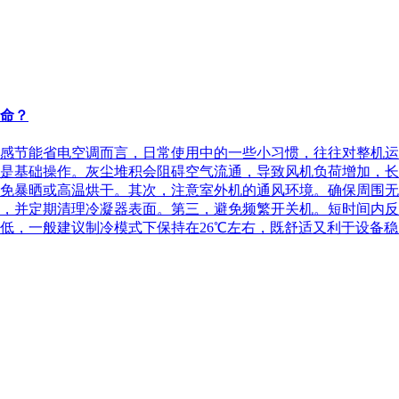
命？
感节能省电空调而言，日常使用中的一些小习惯，往往对整机运
是基础操作。灰尘堆积会阻碍空气流通，导致风机负荷增加，长
免暴晒或高温烘干。其次，注意室外机的通风环境。确保周围无
，并定期清理冷凝器表面。第三，避免频繁开关机。短时间内反
，一般建议制冷模式下保持在26℃左右，既舒适又利于设备稳定