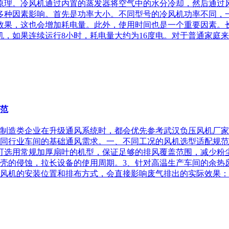
原理。冷风机通过内置的蒸发器将空气中的水分冷却，然后通过
多种因素影响。首先是功率大小。不同型号的冷风机功率不同，
效果，这也会增加耗电量。此外，使用时间也是一个重要因素。
机，如果连续运行8小时，耗电量大约为16度电。对于普通家庭来说
规范
不少制造类企业在升级通风系统时，都会优先参考武汉负压风机厂
同行业车间的基础通风需求。一、不同工况的风机选型适配规范
可选用常规加厚扇叶的机型，保证足够的排风覆盖范围，减少粉
壳的侵蚀，拉长设备的使用周期。3、针对高温生产车间的余热
风机的安装位置和排布方式，会直接影响废气排出的实际效果：1