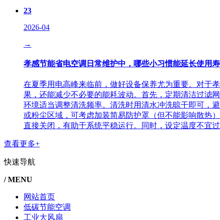
23
2026-04
→
孝感节能省电空调日常维护中，哪些小习惯能延长使用寿
在夏季用电高峰来临前，做好设备保养尤为重要。对于孝
果，还能减少不必要的能耗波动。首先，定期清洁过滤网
环境适当调整清洗频率。清洗时用清水冲洗晾干即可，避
或粉尘区域，可考虑加装简易防护罩（但不能影响散热）
直接关闭，有助于系统平稳运行。同时，设定温度不宜过低
查看更多+
快速导航
/ MENU
网站首页
低碳节能空调
工业大风扇