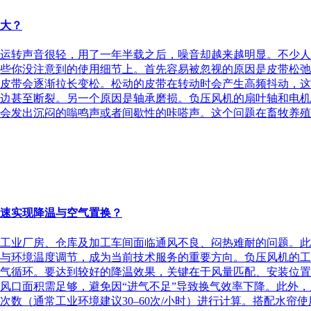
大？
运转声音很轻，用了一年半载之后，噪音却越来越明显。不少人
些你没注意到的使用细节上。首先容易被忽视的原因是皮带松弛
皮带会逐渐拉长变松。松动的皮带在转动时会产生高频抖动，这
边甚至断裂。另一个原因是轴承磨损。负压风机的扇叶轴和电机
会发出沉闷的嗡鸣声或者间歇性的咔嗒声。这个问题在畜牧养殖和
快速实现降温与空气置换？
不少工业厂房、仓库及加工车间面临通风不良、闷热难耐的问题。
与环境温度调节，成为当前技术服务的重要方向。负压风机的工
气循环。要达到较好的降温效果，关键在于风量匹配、安装位置
风口面积需足够，避免因“进气不足”导致换气效率下降。此外
数（通常工业环境建议30–60次/小时）进行计算。搭配水帘使