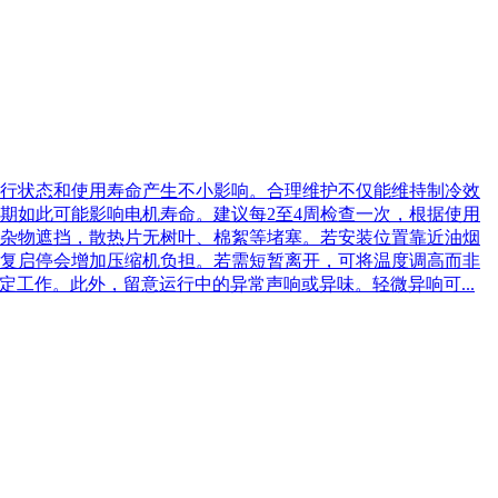
行状态和使用寿命产生不小影响。合理维护不仅能维持制冷效
期如此可能影响电机寿命。建议每2至4周检查一次，根据使用
杂物遮挡，散热片无树叶、棉絮等堵塞。若安装位置靠近油烟
复启停会增加压缩机负担。若需短暂离开，可将温度调高而非
工作。此外，留意运行中的异常声响或异味。轻微异响可...