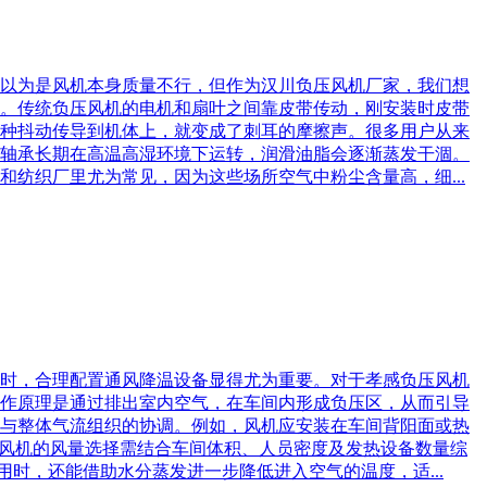
以为是风机本身质量不行，但作为汉川负压风机厂家，我们想
。传统负压风机的电机和扇叶之间靠皮带传动，刚安装时皮带
种抖动传导到机体上，就变成了刺耳的摩擦声。很多用户从来
轴承长期在高温高湿环境下运转，润滑油脂会逐渐蒸发干涸。
纺织厂里尤为常见，因为这些场所空气中粉尘含量高，细...
此时，合理配置通风降温设备显得尤为重要。对于孝感负压风机
作原理是通过排出室内空气，在车间内形成负压区，从而引导
与整体气流组织的协调。例如，风机应安装在车间背阳面或热
，风机的风量选择需结合车间体积、人员密度及发热设备数量综
用时，还能借助水分蒸发进一步降低进入空气的温度，适...