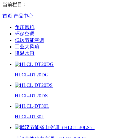
当前栏目：
首页
产品中心
负压风机
环保空调
低碳节能空调
工业大风扇
降温水帘
HLCL-DT20DG
HLCL-DT20DS
HLCL-DT30L