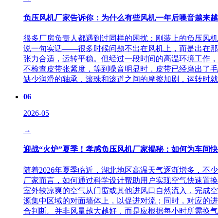
负压风机厂家告诉你：为什么有些风机一年后噪音越来越
很多厂房负责人都遇到过同样的困扰：刚装上的负压风机
说一句实话——很多时候问题不出在风机上，而是出在那
张力合适，运转平稳。但经过一段时间的高温环境工作，
不检查皮带张紧度，等到噪音明显时，皮带已经磨出了毛
缺少润滑的轴承，滚珠和滚道之间的摩擦加剧，运转时就
06
2026-05
→
迎战“火炉”夏季！孝感负压风机厂家揭秘：如何为车间
随着2026年夏季临近，湖北地区高温天气逐渐增多，
厂家而言，如何通过科学设计帮助用户实现空气快速置换
室外较凉爽的空气从门窗或其他进风口自然流入，完成空
源集中区域的对面墙体上，以促进对流；同时，对应的进
合判断。并非风量越大越好，而是应根据每小时所需换气次