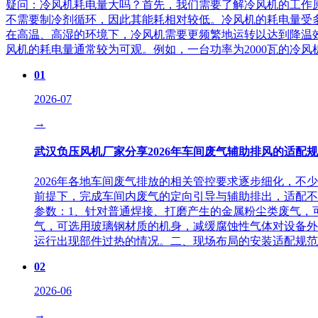
疑问：冷风机耗电量大吗？首先，我们需要了解冷风机的工作
不需要制冷剂循环，因此其能耗相对较低。冷风机的耗电量受
在高温、高湿的环境下，冷风机需要更频繁地运转以达到降温
风机的耗电量通常较为可观。例如，一台功率为2000瓦的冷风
01
2026-07
→
武汉负压风机厂家分享2026年车间废气辅助排风的适配
2026年各地车间废气排放的相关管控要求逐步细化，
前提下，完成车间内废气的定向引导与辅助排出，适配不
参数：1、针对普通焊接、打磨产生的金属粉尘类废气，
气，可选用玻璃钢材质的机身，减缓腐蚀性气体对设备外
运行出现部件过热的情况。二、现场布局的安装适配规范
02
2026-06
→