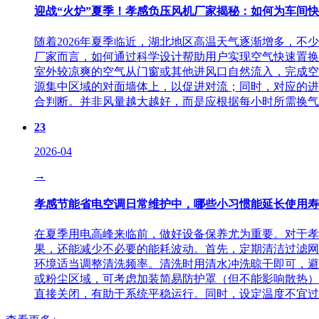
迎战“火炉”夏季！孝感负压风机厂家揭秘：如何为车间
随着2026年夏季临近，湖北地区高温天气逐渐增多，
厂家而言，如何通过科学设计帮助用户实现空气快速置换
室外较凉爽的空气从门窗或其他进风口自然流入，完成空
源集中区域的对面墙体上，以促进对流；同时，对应的进
合判断。并非风量越大越好，而是应根据每小时所需换气次
23
2026-04
→
孝感节能省电空调日常维护中，哪些小习惯能延长使用寿
在夏季用电高峰来临前，做好设备保养尤为重要。对于孝
果，还能减少不必要的能耗波动。首先，定期清洁过滤网
环境适当调整清洗频率。清洗时用清水冲洗晾干即可，避
或粉尘区域，可考虑加装简易防护罩（但不能影响散热）
直接关闭，有助于系统平稳运行。同时，设定温度不宜过低