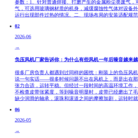
参数：1、针对普通焊接、打磨产生的金属粉尘类废气，
气，可选用玻璃钢材质的机身，减缓腐蚀性气体对设备外
运行出现部件过热的情况。二、现场布局的安装适配规范
02
2026-06
→
负压风机厂家告诉你：为什么有些风机一年后噪音越来越
很多厂房负责人都遇到过同样的困扰：刚装上的负压风机
说一句实话——很多时候问题不出在风机上，而是出在那
张力合适，运转平稳。但经过一段时间的高温环境工作，
不检查皮带张紧度，等到噪音明显时，皮带已经磨出了毛
缺少润滑的轴承，滚珠和滚道之间的摩擦加剧，运转时就
06
2026-05
→