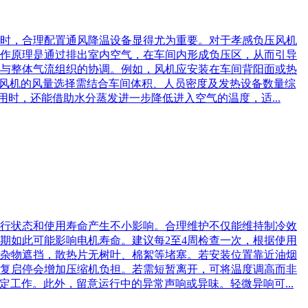
此时，合理配置通风降温设备显得尤为重要。对于孝感负压风机
作原理是通过排出室内空气，在车间内形成负压区，从而引导
与整体气流组织的协调。例如，风机应安装在车间背阳面或热
，风机的风量选择需结合车间体积、人员密度及发热设备数量综
用时，还能借助水分蒸发进一步降低进入空气的温度，适...
行状态和使用寿命产生不小影响。合理维护不仅能维持制冷效
期如此可能影响电机寿命。建议每2至4周检查一次，根据使用
杂物遮挡，散热片无树叶、棉絮等堵塞。若安装位置靠近油烟
复启停会增加压缩机负担。若需短暂离开，可将温度调高而非
工作。此外，留意运行中的异常声响或异味。轻微异响可...