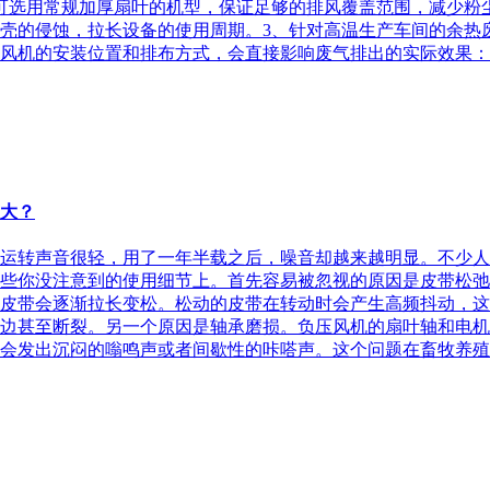
可选用常规加厚扇叶的机型，保证足够的排风覆盖范围，减少粉
壳的侵蚀，拉长设备的使用周期。3、针对高温生产车间的余热
风机的安装位置和排布方式，会直接影响废气排出的实际效果：1
大？
运转声音很轻，用了一年半载之后，噪音却越来越明显。不少人
些你没注意到的使用细节上。首先容易被忽视的原因是皮带松弛
皮带会逐渐拉长变松。松动的皮带在转动时会产生高频抖动，这
边甚至断裂。另一个原因是轴承磨损。负压风机的扇叶轴和电机
会发出沉闷的嗡鸣声或者间歇性的咔嗒声。这个问题在畜牧养殖和