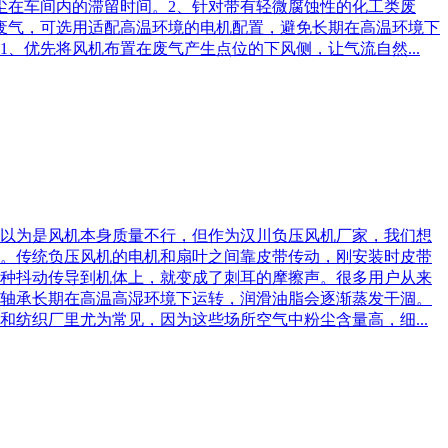
尘在车间内的滞留时间。2、针对带有轻微腐蚀性的化工类废
废气，可选用适配高温环境的电机配置，避免长期在高温环境下
、优先将风机布置在废气产生点位的下风侧，让气流自然...
以为是风机本身质量不行，但作为汉川负压风机厂家，我们想
。传统负压风机的电机和扇叶之间靠皮带传动，刚安装时皮带
种抖动传导到机体上，就变成了刺耳的摩擦声。很多用户从来
轴承长期在高温高湿环境下运转，润滑油脂会逐渐蒸发干涸。
纺织厂里尤为常见，因为这些场所空气中粉尘含量高，细...