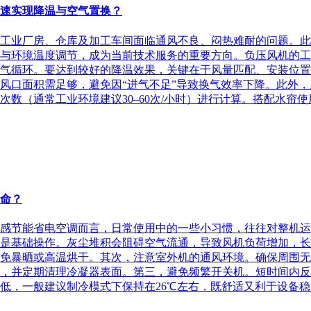
快速实现降温与空气置换？
不少工业厂房、仓库及加工车间面临通风不良、闷热难耐的问题。
与环境温度调节，成为当前技术服务的重要方向。负压风机的工
气循环。要达到较好的降温效果，关键在于风量匹配、安装位置
风口面积需足够，避免因“进气不足”导致换气效率下降。此外
数（通常工业环境建议30–60次/小时）进行计算。搭配水帘使
命？
感节能省电空调而言，日常使用中的一些小习惯，往往对整机运
是基础操作。灰尘堆积会阻碍空气流通，导致风机负荷增加，长
免暴晒或高温烘干。其次，注意室外机的通风环境。确保周围无
，并定期清理冷凝器表面。第三，避免频繁开关机。短时间内反
，一般建议制冷模式下保持在26℃左右，既舒适又利于设备稳定