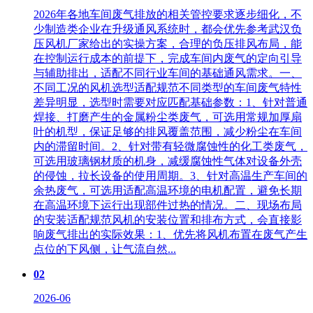
2026年各地车间废气排放的相关管控要求逐步细化，不
少制造类企业在升级通风系统时，都会优先参考武汉负
压风机厂家给出的实操方案，合理的负压排风布局，能
在控制运行成本的前提下，完成车间内废气的定向引导
与辅助排出，适配不同行业车间的基础通风需求。一、
不同工况的风机选型适配规范不同类型的车间废气特性
差异明显，选型时需要对应匹配基础参数：1、针对普通
焊接、打磨产生的金属粉尘类废气，可选用常规加厚扇
叶的机型，保证足够的排风覆盖范围，减少粉尘在车间
内的滞留时间。2、针对带有轻微腐蚀性的化工类废气，
可选用玻璃钢材质的机身，减缓腐蚀性气体对设备外壳
的侵蚀，拉长设备的使用周期。3、针对高温生产车间的
余热废气，可选用适配高温环境的电机配置，避免长期
在高温环境下运行出现部件过热的情况。二、现场布局
的安装适配规范风机的安装位置和排布方式，会直接影
响废气排出的实际效果：1、优先将风机布置在废气产生
点位的下风侧，让气流自然...
02
2026-06