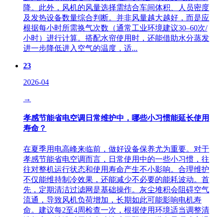
降。此外，风机的风量选择需结合车间体积、人员密度
及发热设备数量综合判断。并非风量越大越好，而是应
根据每小时所需换气次数（通常工业环境建议30–60次/
小时）进行计算。搭配水帘使用时，还能借助水分蒸发
进一步降低进入空气的温度，适...
23
2026-04
→
孝感节能省电空调日常维护中，哪些小习惯能延长使用
寿命？
在夏季用电高峰来临前，做好设备保养尤为重要。对于
孝感节能省电空调而言，日常使用中的一些小习惯，往
往对整机运行状态和使用寿命产生不小影响。合理维护
不仅能维持制冷效果，还能减少不必要的能耗波动。首
先，定期清洁过滤网是基础操作。灰尘堆积会阻碍空气
流通，导致风机负荷增加，长期如此可能影响电机寿
命。建议每2至4周检查一次，根据使用环境适当调整清