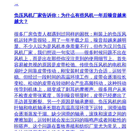
→
负压风机厂家告诉你：为什么有些风机一年后噪音越来
越大？
很多厂房负责人都遇到过同样的困扰：刚装上的负压风
机运转声音很轻，用了一年半载之后，噪音却越来越明
显。不少人以为是风机本身质量不行，但作为汉川负压
风机厂家，我们想说一句实话——很多时候问题不出在
风机上，而是出在那些你没注意到的使用细节上。首先
容易被忽视的原因是皮带松弛。传统负压风机的电机和
扇叶之间靠皮带传动，刚安装时皮带张力合适，运转平
稳。但经过一段时间的高温环境工作，皮带会逐渐拉长
变松。松动的皮带在转动时会产生高频抖动，这种抖动
传导到机体上，就变成了刺耳的摩擦声。很多用户从来
不检查皮带张紧度，等到噪音明显时，皮带已经磨出了
毛边甚至断裂。另一个原因是轴承磨损。负压风机的扇
叶轴和电机轴承长期在高温高湿环境下运转，润滑油脂
会逐渐蒸发干涸。缺少润滑的轴承，滚珠和滚道之间的
摩擦加剧，运转时就会发出沉闷的嗡鸣声或者间歇性的
咔嗒声。这个问题在畜牧养殖和纺织厂里尤为常见，因