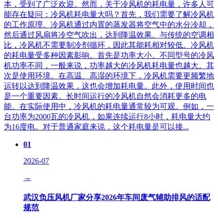
本，受到了广泛欢迎。然而，关于冷风机的耗电量，许多人可
能存在疑问：冷风机耗电量大吗？首先，我们需要了解冷风机
的工作原理。冷风机通过内置的蒸发器将空气中的水分冷却，
然后通过风扇将冷空气吹出，达到降温效果。与传统的空调相
比，冷风机不需要制冷剂循环，因此其能耗相对较低。冷风机
的耗电量受多种因素影响。首先是功率大小。不同型号的冷风
机功率不同，一般来说，功率越大的冷风机耗电量也越大。其
次是使用环境。在高温、高湿的环境下，冷风机需要更频繁地
运转以达到降温效果，这也会增加耗电量。此外，使用时间也
是一个重要因素。长时间运行的冷风机自然会消耗更多的电
能。在实际使用中，冷风机的耗电量通常较为可观。例如，一
台功率为2000瓦的冷风机，如果连续运行8小时，耗电量大约
为16度电。对于普通家庭来说，这个耗电量是可以接...
01
2026-07
→
武汉负压风机厂家分享2026年车间废气辅助排风的适配
规范