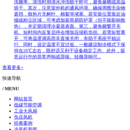
洗频率。清洗时用清水冲洗晾干即可，避免暴晒或高温
烘干。其次，注意室外机的通风环境。确保周围无杂物
遮挡，散热片无树叶、棉絮等堵塞。若安装位置靠近油
烟或粉尘区域，可考虑加装简易防护罩（但不能影响散
热），并定期清理冷凝器表面。第三，避免频繁开关
机。短时间内反复启停会增加压缩机负担。若需短暂离
开，可将温度调高而非直接关闭，有助于系统平稳运
行。同时，设定温度不宜过低，一般建议制冷模式下保
持在26℃左右，既舒适又利于设备稳定工作。此外，留
意运行中的异常声响或异味。轻微异响可...
查看更多+
快速导航
/ MENU
网站首页
低碳节能空调
工业大风扇
负压风机
经典案例
冷风机新闻