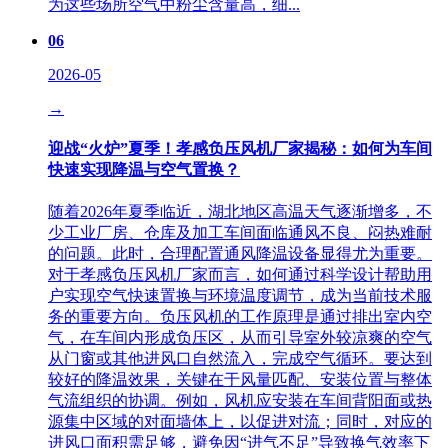
为这些场所空气中粉尘含量高，细...
06
2026-05
→
迎战“火炉”夏季！孝感负压风机厂家揭秘：如何为车间
快速实现降温与空气置换？
随着2026年夏季临近，湖北地区高温天气逐渐增多，不
少工业厂房、仓库及加工车间面临通风不良、闷热难耐
的问题。此时，合理配置通风降温设备显得尤为重要。
对于孝感负压风机厂家而言，如何通过科学设计帮助用
户实现空气快速置换与环境温度调节，成为当前技术服
务的重要方向。负压风机的工作原理是通过排出室内空
气，在车间内形成负压区，从而引导室外较凉爽的空气
从门窗或其他进风口自然流入，完成空气循环。要达到
较好的降温效果，关键在于风量匹配、安装位置与整体
气流组织的协调。例如，风机应安装在车间背阳面或热
源集中区域的对面墙体上，以促进对流；同时，对应的
进风口面积需足够，避免因“进气不足”导致换气效率下