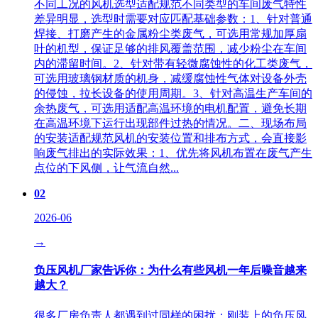
不同工况的风机选型适配规范不同类型的车间废气特性
差异明显，选型时需要对应匹配基础参数：1、针对普通
焊接、打磨产生的金属粉尘类废气，可选用常规加厚扇
叶的机型，保证足够的排风覆盖范围，减少粉尘在车间
内的滞留时间。2、针对带有轻微腐蚀性的化工类废气，
可选用玻璃钢材质的机身，减缓腐蚀性气体对设备外壳
的侵蚀，拉长设备的使用周期。3、针对高温生产车间的
余热废气，可选用适配高温环境的电机配置，避免长期
在高温环境下运行出现部件过热的情况。二、现场布局
的安装适配规范风机的安装位置和排布方式，会直接影
响废气排出的实际效果：1、优先将风机布置在废气产生
点位的下风侧，让气流自然...
02
2026-06
→
负压风机厂家告诉你：为什么有些风机一年后噪音越来
越大？
很多厂房负责人都遇到过同样的困扰：刚装上的负压风