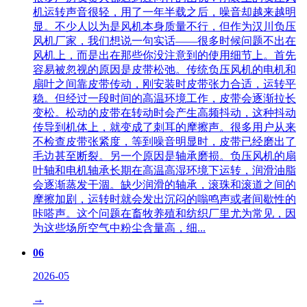
机运转声音很轻，用了一年半载之后，噪音却越来越明
显。不少人以为是风机本身质量不行，但作为汉川负压
风机厂家，我们想说一句实话——很多时候问题不出在
风机上，而是出在那些你没注意到的使用细节上。首先
容易被忽视的原因是皮带松弛。传统负压风机的电机和
扇叶之间靠皮带传动，刚安装时皮带张力合适，运转平
稳。但经过一段时间的高温环境工作，皮带会逐渐拉长
变松。松动的皮带在转动时会产生高频抖动，这种抖动
传导到机体上，就变成了刺耳的摩擦声。很多用户从来
不检查皮带张紧度，等到噪音明显时，皮带已经磨出了
毛边甚至断裂。另一个原因是轴承磨损。负压风机的扇
叶轴和电机轴承长期在高温高湿环境下运转，润滑油脂
会逐渐蒸发干涸。缺少润滑的轴承，滚珠和滚道之间的
摩擦加剧，运转时就会发出沉闷的嗡鸣声或者间歇性的
咔嗒声。这个问题在畜牧养殖和纺织厂里尤为常见，因
为这些场所空气中粉尘含量高，细...
06
2026-05
→