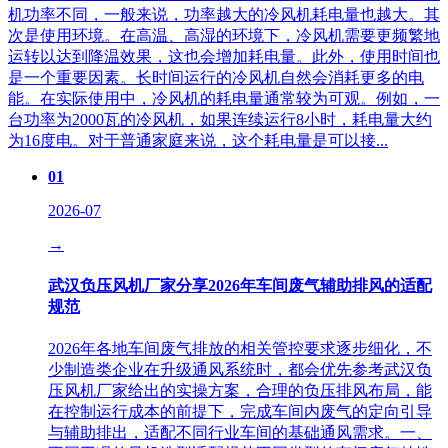
机功率不同，一般来说，功率越大的冷风机耗电量也越大。其
次是使用环境。在高温、高湿的环境下，冷风机需要更频繁地
运转以达到降温效果，这也会增加耗电量。此外，使用时间也
是一个重要因素。长时间运行的冷风机自然会消耗更多的电
能。在实际使用中，冷风机的耗电量通常较为可观。例如，一
台功率为2000瓦的冷风机，如果连续运行8小时，耗电量大约
为16度电。对于普通家庭来说，这个耗电量是可以接...
01
2026-07
→
武汉负压风机厂家分享2026年车间废气辅助排风的适配
规范
2026年各地车间废气排放的相关管控要求逐步细化，不
少制造类企业在升级通风系统时，都会优先参考武汉负
压风机厂家给出的实操方案，合理的负压排风布局，能
在控制运行成本的前提下，完成车间内废气的定向引导
与辅助排出，适配不同行业车间的基础通风需求。一、