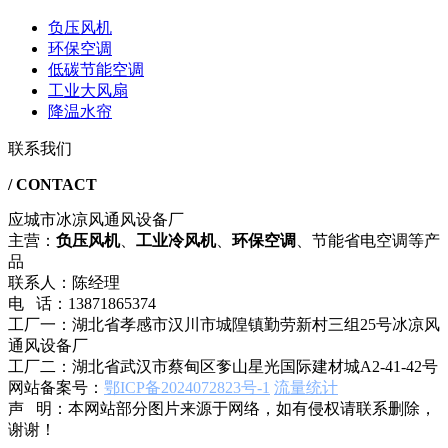
负压风机
环保空调
低碳节能空调
工业大风扇
降温水帘
联系我们
/ CONTACT
应城市冰凉风通风设备厂
主营：
负压风机
、
工业冷风机
、
环保空调
、节能省电空调等产
品
联系人：陈经理
电 话：13871865374
工厂一：湖北省孝感市汉川市城隍镇勤劳新村三组25号冰凉风
通风设备厂
工厂二：湖北省武汉市蔡甸区奓山星光国际建材城A2-41-42号
网站备案号：
鄂ICP备2024072823号-1
流量统计
声 明：本网站部分图片来源于网络，如有侵权请联系删除，
谢谢！