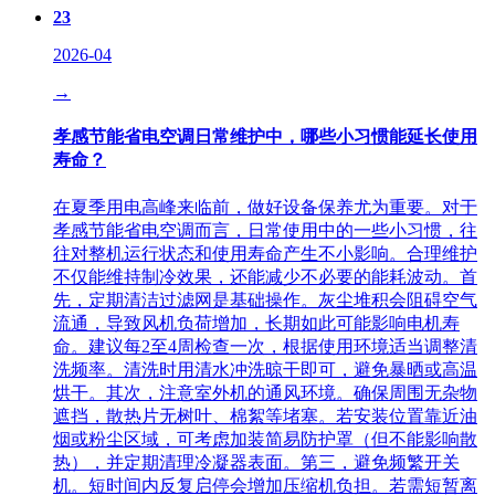
23
2026-04
→
孝感节能省电空调日常维护中，哪些小习惯能延长使用
寿命？
在夏季用电高峰来临前，做好设备保养尤为重要。对于
孝感节能省电空调而言，日常使用中的一些小习惯，往
往对整机运行状态和使用寿命产生不小影响。合理维护
不仅能维持制冷效果，还能减少不必要的能耗波动。首
先，定期清洁过滤网是基础操作。灰尘堆积会阻碍空气
流通，导致风机负荷增加，长期如此可能影响电机寿
命。建议每2至4周检查一次，根据使用环境适当调整清
洗频率。清洗时用清水冲洗晾干即可，避免暴晒或高温
烘干。其次，注意室外机的通风环境。确保周围无杂物
遮挡，散热片无树叶、棉絮等堵塞。若安装位置靠近油
烟或粉尘区域，可考虑加装简易防护罩（但不能影响散
热），并定期清理冷凝器表面。第三，避免频繁开关
机。短时间内反复启停会增加压缩机负担。若需短暂离