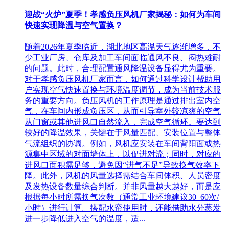
迎战“火炉”夏季！孝感负压风机厂家揭秘：如何为车间
快速实现降温与空气置换？
随着2026年夏季临近，湖北地区高温天气逐渐增多，不
少工业厂房、仓库及加工车间面临通风不良、闷热难耐
的问题。此时，合理配置通风降温设备显得尤为重要。
对于孝感负压风机厂家而言，如何通过科学设计帮助用
户实现空气快速置换与环境温度调节，成为当前技术服
务的重要方向。负压风机的工作原理是通过排出室内空
气，在车间内形成负压区，从而引导室外较凉爽的空气
从门窗或其他进风口自然流入，完成空气循环。要达到
较好的降温效果，关键在于风量匹配、安装位置与整体
气流组织的协调。例如，风机应安装在车间背阳面或热
源集中区域的对面墙体上，以促进对流；同时，对应的
进风口面积需足够，避免因“进气不足”导致换气效率下
降。此外，风机的风量选择需结合车间体积、人员密度
及发热设备数量综合判断。并非风量越大越好，而是应
根据每小时所需换气次数（通常工业环境建议30–60次/
小时）进行计算。搭配水帘使用时，还能借助水分蒸发
进一步降低进入空气的温度，适...