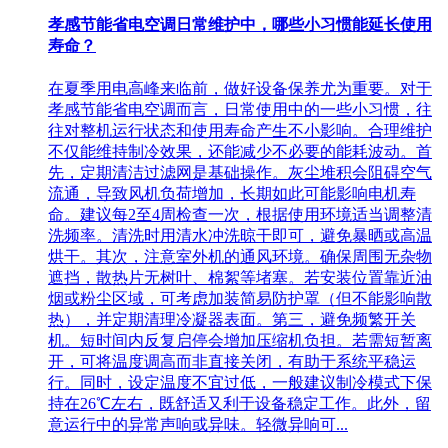
孝感节能省电空调日常维护中，哪些小习惯能延长使用
寿命？
在夏季用电高峰来临前，做好设备保养尤为重要。对于
孝感节能省电空调而言，日常使用中的一些小习惯，往
往对整机运行状态和使用寿命产生不小影响。合理维护
不仅能维持制冷效果，还能减少不必要的能耗波动。首
先，定期清洁过滤网是基础操作。灰尘堆积会阻碍空气
流通，导致风机负荷增加，长期如此可能影响电机寿
命。建议每2至4周检查一次，根据使用环境适当调整清
洗频率。清洗时用清水冲洗晾干即可，避免暴晒或高温
烘干。其次，注意室外机的通风环境。确保周围无杂物
遮挡，散热片无树叶、棉絮等堵塞。若安装位置靠近油
烟或粉尘区域，可考虑加装简易防护罩（但不能影响散
热），并定期清理冷凝器表面。第三，避免频繁开关
机。短时间内反复启停会增加压缩机负担。若需短暂离
开，可将温度调高而非直接关闭，有助于系统平稳运
行。同时，设定温度不宜过低，一般建议制冷模式下保
持在26℃左右，既舒适又利于设备稳定工作。此外，留
意运行中的异常声响或异味。轻微异响可...