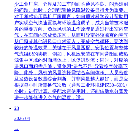
少工业厂房、仓库及加工车间面临通风不良、闷热难耐
的问题。此时，合理配置通风降温设备显得尤为重要。
对于孝感负压风机厂家而言，如何通过科学设计帮助用
户实现空气快速置换与环境温度调节，成为当前技术服
务的重要方向。负压风机的工作原理是通过排出室内空
气，在车间内形成负压区，从而引导室外较凉爽的空气
从门窗或其他进风口自然流入，完成空气循环。要达到
较好的降温效果，关键在于风量匹配、安装位置与整体
气流组织的协调。例如，风机应安装在车间背阳面或热
源集中区域的对面墙体上，以促进对流；同时，对应的
进风口面积需足够，避免因“进气不足”导致换气效率下
降。此外，风机的风量选择需结合车间体积、人员密度
及发热设备数量综合判断。并非风量越大越好，而是应
根据每小时所需换气次数（通常工业环境建议30–60次/
小时）进行计算。搭配水帘使用时，还能借助水分蒸发
进一步降低进入空气的温度，适...
23
2026-04
→