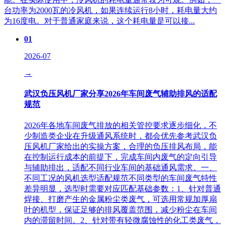
台功率为2000瓦的冷风机，如果连续运行8小时，耗电量大约
为16度电。对于普通家庭来说，这个耗电量是可以接...
01
2026-07
→
武汉负压风机厂家分享2026年车间废气辅助排风的适配
规范
2026年各地车间废气排放的相关管控要求逐步细化，不
少制造类企业在升级通风系统时，都会优先参考武汉负
压风机厂家给出的实操方案，合理的负压排风布局，能
在控制运行成本的前提下，完成车间内废气的定向引导
与辅助排出，适配不同行业车间的基础通风需求。一、
不同工况的风机选型适配规范不同类型的车间废气特性
差异明显，选型时需要对应匹配基础参数：1、针对普通
焊接、打磨产生的金属粉尘类废气，可选用常规加厚扇
叶的机型，保证足够的排风覆盖范围，减少粉尘在车间
内的滞留时间。2、针对带有轻微腐蚀性的化工类废气，