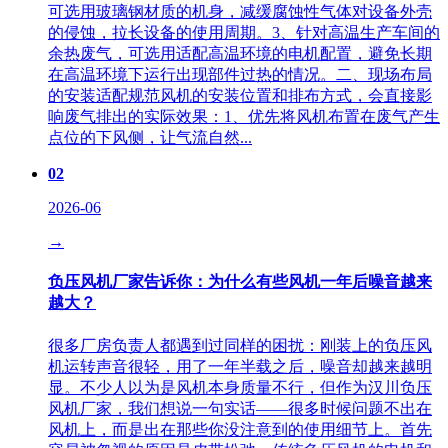
可选用玻璃钢材质的机身，减缓腐蚀性气体对设备外壳
的侵蚀，拉长设备的使用周期。3、针对高温生产车间的
余热废气，可选用适配高温环境的电机配置，避免长期
在高温环境下运行出现部件过热的情况。二、现场布局
的安装适配规范风机的安装位置和排布方式，会直接影
响废气排出的实际效果：1、优先将风机布置在废气产生
点位的下风侧，让气流自然...
02
2026-06
→
负压风机厂家告诉你：为什么有些风机一年后噪音越来
越大？
很多厂房负责人都遇到过同样的困扰：刚装上的负压风
机运转声音很轻，用了一年半载之后，噪音却越来越明
显。不少人以为是风机本身质量不行，但作为汉川负压
风机厂家，我们想说一句实话——很多时候问题不出在
风机上，而是出在那些你没注意到的使用细节上。首先