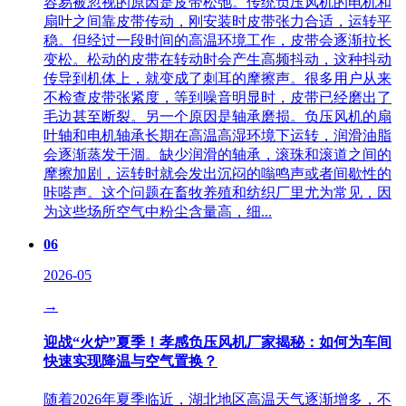
容易被忽视的原因是皮带松弛。传统负压风机的电机和
扇叶之间靠皮带传动，刚安装时皮带张力合适，运转平
稳。但经过一段时间的高温环境工作，皮带会逐渐拉长
变松。松动的皮带在转动时会产生高频抖动，这种抖动
传导到机体上，就变成了刺耳的摩擦声。很多用户从来
不检查皮带张紧度，等到噪音明显时，皮带已经磨出了
毛边甚至断裂。另一个原因是轴承磨损。负压风机的扇
叶轴和电机轴承长期在高温高湿环境下运转，润滑油脂
会逐渐蒸发干涸。缺少润滑的轴承，滚珠和滚道之间的
摩擦加剧，运转时就会发出沉闷的嗡鸣声或者间歇性的
咔嗒声。这个问题在畜牧养殖和纺织厂里尤为常见，因
为这些场所空气中粉尘含量高，细...
06
2026-05
→
迎战“火炉”夏季！孝感负压风机厂家揭秘：如何为车间
快速实现降温与空气置换？
随着2026年夏季临近，湖北地区高温天气逐渐增多，不