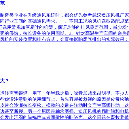
规范
不少制造类企业在升级通风系统时，都会优先参考武汉负压风机厂
同行业车间的基础通风需求。一、不同工况的风机选型适配规范
可选用常规加厚扇叶的机型，保证足够的排风覆盖范围，减少粉
壳的侵蚀，拉长设备的使用周期。3、针对高温生产车间的余热
风机的安装位置和排布方式，会直接影响废气排出的实际效果：1
大？
运转声音很轻，用了一年半载之后，噪音却越来越明显。不少人
些你没注意到的使用细节上。首先容易被忽视的原因是皮带松弛
皮带会逐渐拉长变松。松动的皮带在转动时会产生高频抖动，这
边甚至断裂。另一个原因是轴承磨损。负压风机的扇叶轴和电机
会发出沉闷的嗡鸣声或者间歇性的咔嗒声。这个问题在畜牧养殖和