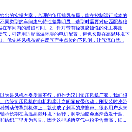
家给出的实操方案，合理的负压排风布局，能在控制运行成本的
不同类型的车间废气特性差异明显，选型时需要对应匹配基础
尘在车间内的滞留时间。2、针对带有轻微腐蚀性的化工类废
废气，可选用适配高温环境的电机配置，避免长期在高温环境下
、优先将风机布置在废气产生点位的下风侧，让气流自然...
以为是风机本身质量不行，但作为汉川负压风机厂家，我们想
。传统负压风机的电机和扇叶之间靠皮带传动，刚安装时皮带
种抖动传导到机体上，就变成了刺耳的摩擦声。很多用户从来
轴承长期在高温高湿环境下运转，润滑油脂会逐渐蒸发干涸。
纺织厂里尤为常见，因为这些场所空气中粉尘含量高，细...