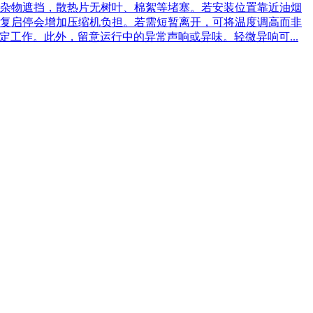
杂物遮挡，散热片无树叶、棉絮等堵塞。若安装位置靠近油烟
复启停会增加压缩机负担。若需短暂离开，可将温度调高而非
工作。此外，留意运行中的异常声响或异味。轻微异响可...