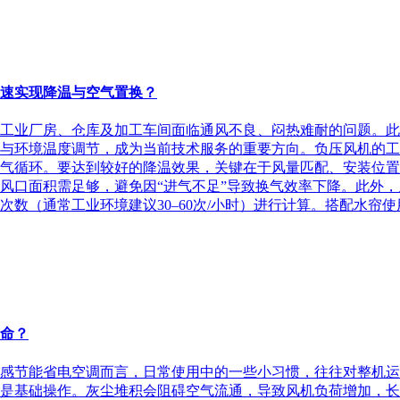
快速实现降温与空气置换？
不少工业厂房、仓库及加工车间面临通风不良、闷热难耐的问题。
与环境温度调节，成为当前技术服务的重要方向。负压风机的工
气循环。要达到较好的降温效果，关键在于风量匹配、安装位置
风口面积需足够，避免因“进气不足”导致换气效率下降。此外
数（通常工业环境建议30–60次/小时）进行计算。搭配水帘使
命？
感节能省电空调而言，日常使用中的一些小习惯，往往对整机运
是基础操作。灰尘堆积会阻碍空气流通，导致风机负荷增加，长