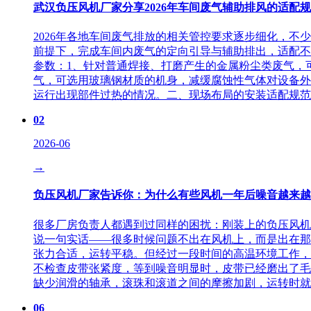
武汉负压风机厂家分享2026年车间废气辅助排风的适配
2026年各地车间废气排放的相关管控要求逐步细化，
前提下，完成车间内废气的定向引导与辅助排出，适配不
参数：1、针对普通焊接、打磨产生的金属粉尘类废气，
气，可选用玻璃钢材质的机身，减缓腐蚀性气体对设备外
运行出现部件过热的情况。二、现场布局的安装适配规范
02
2026-06
→
负压风机厂家告诉你：为什么有些风机一年后噪音越来越
很多厂房负责人都遇到过同样的困扰：刚装上的负压风机
说一句实话——很多时候问题不出在风机上，而是出在那
张力合适，运转平稳。但经过一段时间的高温环境工作，
不检查皮带张紧度，等到噪音明显时，皮带已经磨出了毛
缺少润滑的轴承，滚珠和滚道之间的摩擦加剧，运转时就
06