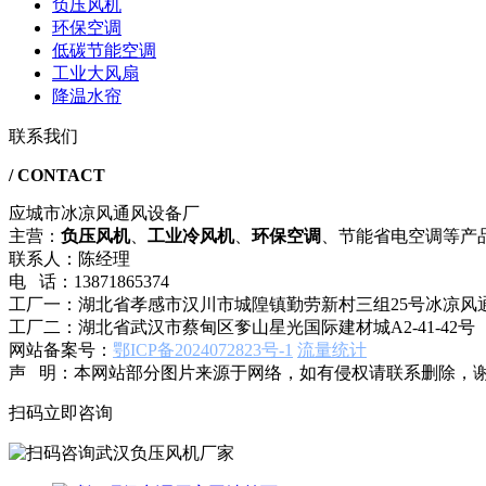
负压风机
环保空调
低碳节能空调
工业大风扇
降温水帘
联系我们
/ CONTACT
应城市冰凉风通风设备厂
主营：
负压风机
、
工业冷风机
、
环保空调
、节能省电空调等产
联系人：陈经理
电 话：13871865374
工厂一：湖北省孝感市汉川市城隍镇勤劳新村三组25号冰凉风
工厂二：湖北省武汉市蔡甸区奓山星光国际建材城A2-41-42号
网站备案号：
鄂ICP备2024072823号-1
流量统计
声 明：本网站部分图片来源于网络，如有侵权请联系删除，
扫码立即咨询