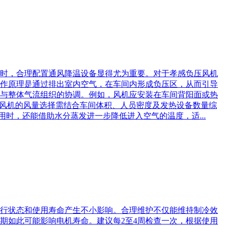
此时，合理配置通风降温设备显得尤为重要。对于孝感负压风机
作原理是通过排出室内空气，在车间内形成负压区，从而引导
与整体气流组织的协调。例如，风机应安装在车间背阳面或热
，风机的风量选择需结合车间体积、人员密度及发热设备数量综
用时，还能借助水分蒸发进一步降低进入空气的温度，适...
行状态和使用寿命产生不小影响。合理维护不仅能维持制冷效
期如此可能影响电机寿命。建议每2至4周检查一次，根据使用