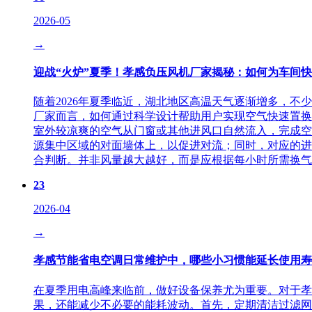
2026-05
→
迎战“火炉”夏季！孝感负压风机厂家揭秘：如何为车间
随着2026年夏季临近，湖北地区高温天气逐渐增多，
厂家而言，如何通过科学设计帮助用户实现空气快速置换
室外较凉爽的空气从门窗或其他进风口自然流入，完成空
源集中区域的对面墙体上，以促进对流；同时，对应的进
合判断。并非风量越大越好，而是应根据每小时所需换气次
23
2026-04
→
孝感节能省电空调日常维护中，哪些小习惯能延长使用寿
在夏季用电高峰来临前，做好设备保养尤为重要。对于孝
果，还能减少不必要的能耗波动。首先，定期清洁过滤网